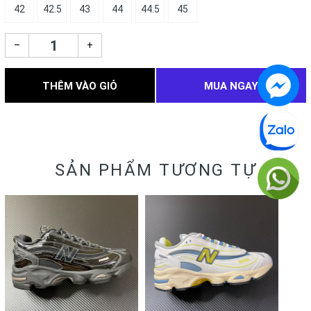
42
42.5
43
44
44.5
45
–
+
THÊM VÀO GIỎ
MUA NGAY
SẢN PHẨM TƯƠNG TỰ