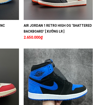
UNC
AIR JORDAN 1 RETRO HIGH OG ‘SHATTERED
BACKBOARD’ [ XƯỞNG LR ]
2.650.000₫