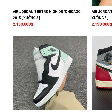
AIR JORDAN 1 RETRO HIGH OG 'CHICAGO'
AIR JORDAN 
2015 [ XƯỞNG 3 ]
XƯỞNG 3 ]
2.150.000₫
2.150.000₫