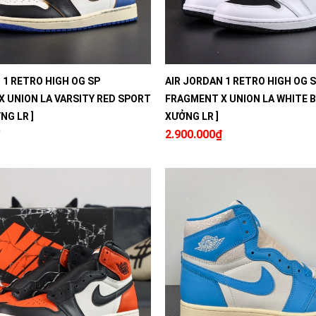
 1 RETRO HIGH OG SP
AIR JORDAN 1 RETRO HIGH OG 
 UNION LA VARSITY RED SPORT
FRAGMENT X UNION LA WHITE B
NG LR ]
XƯỞNG LR ]
2.900.000₫