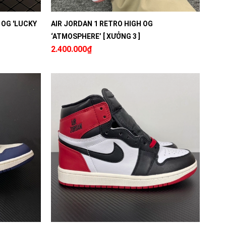
 OG 'LUCKY
AIR JORDAN 1 RETRO HIGH OG
‘ATMOSPHERE’ [ XƯỞNG 3 ]
2.400.000₫