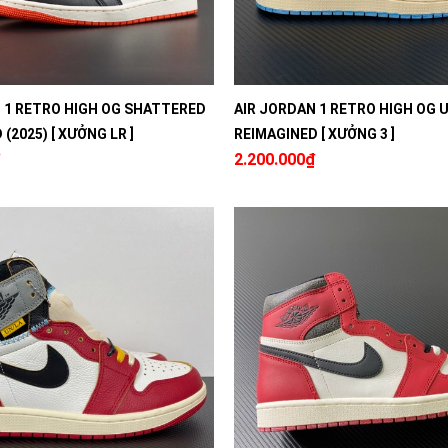
 1 RETRO HIGH OG SHATTERED
AIR JORDAN 1 RETRO HIGH OG 
(2025) [ XƯỞNG LR ]
REIMAGINED [ XƯỞNG 3 ]
2.200.000₫