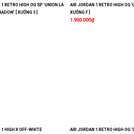
 1 RETRO HIGH OG SP ‘UNION LA
AIR JORDAN 1 RETRO HIGH OG 'O
ADOW’ [ XƯỞNG 3 ]
XƯỞNG F ]
1.900.000₫
 1 HIGH X OFF-WHITE
AIR JORDAN 1 RETRO HIGH OG ‘