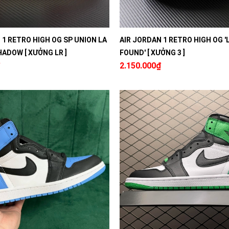
 1 RETRO HIGH OG SP UNION LA
AIR JORDAN 1 RETRO HIGH OG 
ADOW [ XƯỞNG LR ]
FOUND' [ XƯỞNG 3 ]
2.150.000₫