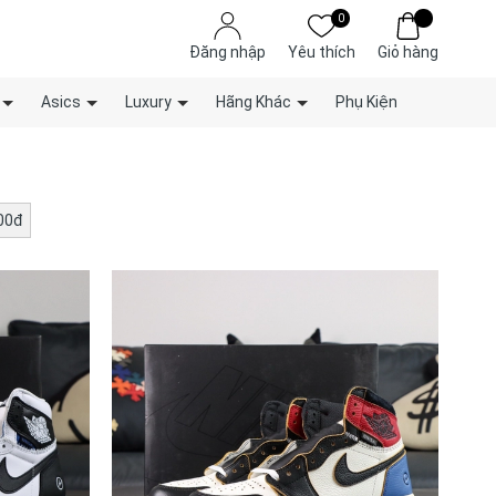
0
Đăng nhập
Yêu thích
Giỏ hàng
Asics
Luxury
Hãng Khác
Phụ Kiện
000đ