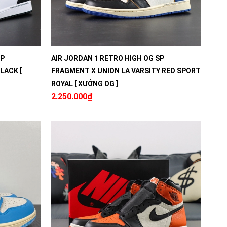
SP
AIR JORDAN 1 RETRO HIGH OG SP
LACK [
FRAGMENT X UNION LA VARSITY RED SPORT
ROYAL [ XƯỞNG OG ]
2.250.000₫