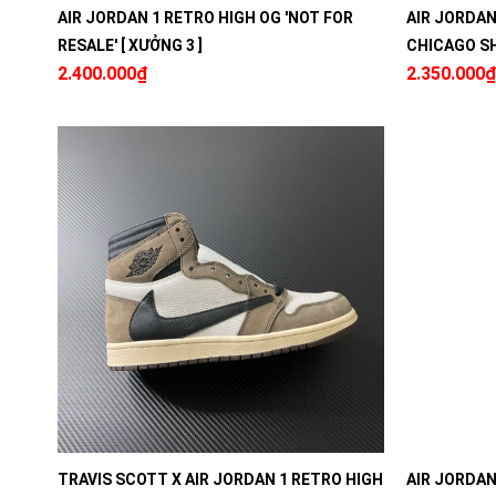
AIR JORDAN 1 RETRO HIGH OG 'NOT FOR
AIR JORDAN
RESALE' [ XƯỞNG 3 ]
CHICAGO SH
2.400.000₫
2.350.000₫
TRAVIS SCOTT X AIR JORDAN 1 RETRO HIGH
AIR JORDAN