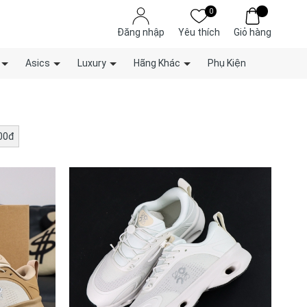
0
Đăng nhập
Yêu thích
Giỏ hàng
Asics
Luxury
Hãng Khác
Phụ Kiện
000đ