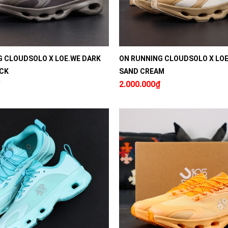
G CLOUDSOLO X LOE.WE DARK
ON RUNNING CLOUDSOLO X LOE
CK
SAND CREAM
2.000.000₫