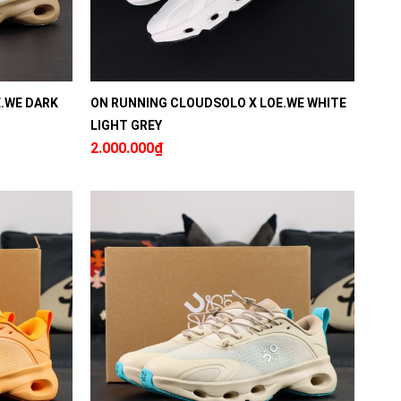
.WE DARK
ON RUNNING CLOUDSOLO X LOE.WE WHITE
LIGHT GREY
2.000.000₫