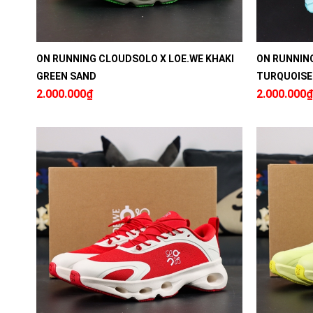
ON RUNNING CLOUDSOLO X LOE.WE KHAKI
ON RUNNIN
GREEN SAND
TURQUOISE
2.000.000₫
2.000.000₫