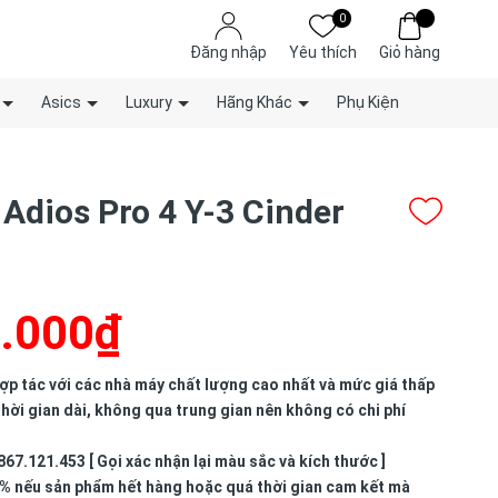
0
Đăng nhập
Yêu thích
Giỏ hàng
Asics
Luxury
Hãng Khác
Phụ Kiện
 Adios Pro 4 Y-3 Cinder
.000₫
p tác với các nhà máy chất lượng cao nhất và mức giá thấp
hời gian dài, không qua trung gian nên không có chi phí
867.121.453 [ Gọi xác nhận lại màu sắc và kích thước ]
% nếu sản phẩm hết hàng hoặc quá thời gian cam kết mà