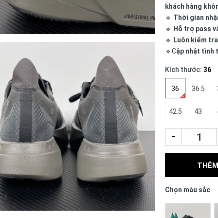
khách hàng khô
🔹
Thời gian nhậ
🔹
Hỗ trợ pass v
🔹
Luôn kiểm tra
🔹C
ập nhật tình
Kích thước:
36
36
36.5
42.5
43
–
THÊM
Chọn màu sắc