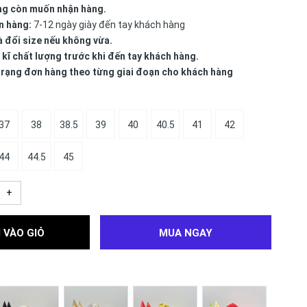
ng còn muốn nhận hàng.
n hàng:
7-12 ngày giày đến tay khách hàng
à đổi size nếu không vừa.
 kĩ chất lượng trước khi đến tay khách hàng.
 trạng đơn hàng theo từng giai đoạn cho khách hàng
37
38
38.5
39
40
40.5
41
42
44
44.5
45
+
 VÀO GIỎ
MUA NGAY