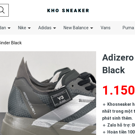
dan
Nike
Adidas
New Balance
Vans
Puma
Cinder Black
Adizero
Black
1.150
🔹
Khosneaker hợ
nhất trong một t
phát sinh thêm.
🔹
Zalo hỗ trợ: 0
🔹
Hoàn tiền 100