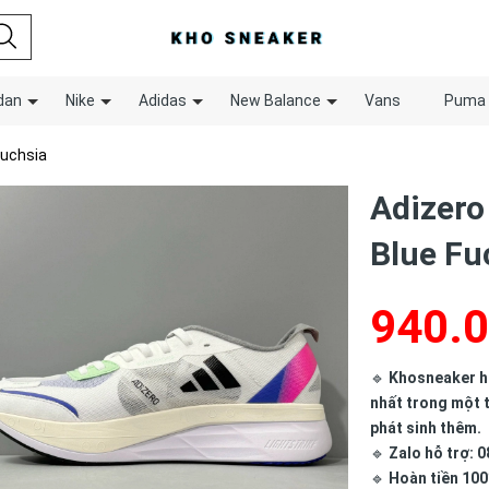
dan
Nike
Adidas
New Balance
Vans
Puma
Fuchsia
Adizero
Blue Fu
940.
🔹
Khosneaker hợ
nhất trong một t
phát sinh thêm.
🔹
Zalo hỗ trợ: 0
🔹
Hoàn tiền 100