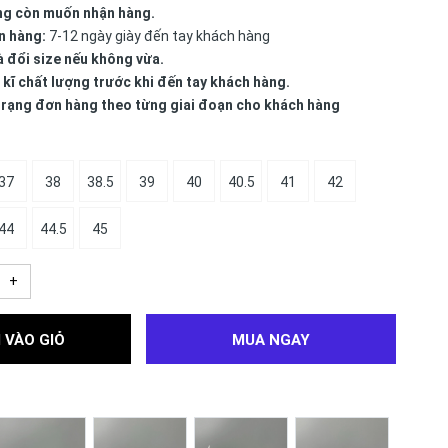
ng còn muốn nhận hàng.
n hàng:
7-12 ngày giày đến tay khách hàng
à đổi size nếu không vừa.
 kĩ chất lượng trước khi đến tay khách hàng.
 trạng đơn hàng theo từng giai đoạn cho khách hàng
37
38
38.5
39
40
40.5
41
42
44
44.5
45
+
 VÀO GIỎ
MUA NGAY