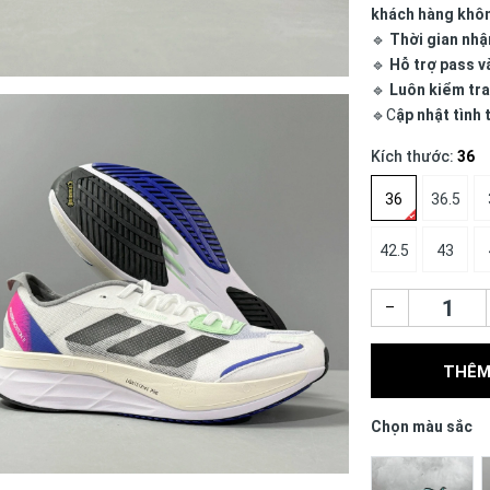
khách hàng khô
🔹
Thời gian nhậ
🔹
Hỗ trợ pass v
🔹
Luôn kiểm tra
🔹C
ập nhật tình
Kích thước:
36
36
36.5
42.5
43
–
THÊM
Chọn màu sắc