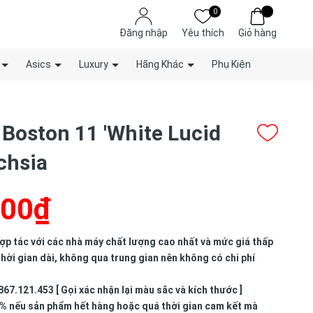
0
Đăng nhập
Yêu thích
Giỏ hàng
Asics
Luxury
Hãng Khác
Phụ Kiện
 Boston 11 'White Lucid
chsia
000₫
p tác với các nhà máy chất lượng cao nhất và mức giá thấp
hời gian dài, không qua trung gian nên không có chi phí
867.121.453 [ Gọi xác nhận lại màu sắc và kích thước ]
% nếu sản phẩm hết hàng hoặc quá thời gian cam kết mà