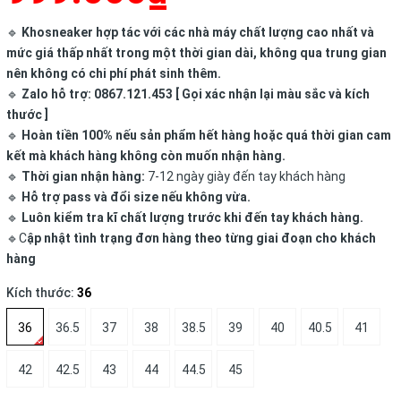
🔹
Khosneaker hợp tác với các nhà máy chất lượng cao nhất và
mức giá thấp nhất trong một thời gian dài, không qua trung gian
nên không có chi phí phát sinh thêm.
🔹
Zalo hỗ trợ: 0867.121.453 [ Gọi xác nhận lại màu sắc và kích
thước ]
🔹
Hoàn tiền 100% nếu sản phẩm hết hàng hoặc quá thời gian cam
kết mà khách hàng không còn muốn nhận hàng.
🔹
Thời gian nhận hàng:
7-12 ngày giày đến tay khách hàng
🔹
Hỗ trợ pass và đổi size nếu không vừa.
🔹
Luôn kiểm tra kĩ chất lượng trước khi đến tay khách hàng.
🔹C
ập nhật tình trạng đơn hàng theo từng giai đoạn cho khách
hàng
Kích thước:
36
36
36.5
37
38
38.5
39
40
40.5
41
42
42.5
43
44
44.5
45