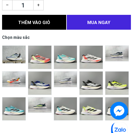
–
+
THÊM VÀO GIỎ
MUA NGAY
Chọn màu sắc