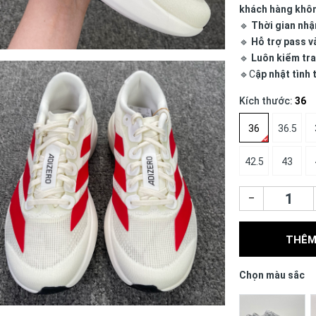
khách hàng khô
🔹
Thời gian nhậ
🔹
Hỗ trợ pass v
🔹
Luôn kiểm tra
🔹C
ập nhật tình
Kích thước:
36
36
36.5
42.5
43
–
THÊM
Chọn màu sắc