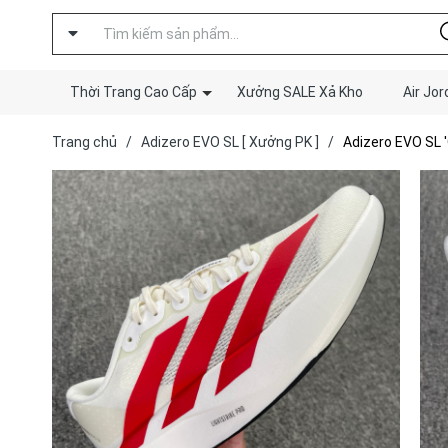
Thời Trang Cao Cấp
Xưởng SALE Xả Kho
Air Jor
Trang chủ
/
Adizero EVO SL [ Xưởng PK ]
/
Adizero EVO SL '