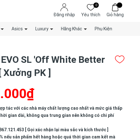
0
Đăng nhập
Yêu thích
Giỏ hàng
Asics
Luxury
Hãng Khác
Phụ Kiện
 EVO SL 'Off White Better
[ Xưởng PK ]
.000₫
p tác với các nhà máy chất lượng cao nhất và mức giá thấp
hời gian dài, không qua trung gian nên không có chi phí
867.121.453 [ Gọi xác nhận lại màu sắc và kích thước ]
% nếu sản phẩm hết hàng hoặc quá thời gian cam kết mà