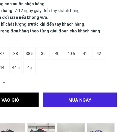
ng còn muốn nhận hàng.
n hàng:
7-12 ngày giày đến tay khách hàng
à đổi size nếu không vừa.
 kĩ chất lượng trước khi đến tay khách hàng.
 trạng đơn hàng theo từng giai đoạn cho khách hàng
37
38
38.5
39
40
40.5
41
42
44
44.5
45
+
 VÀO GIỎ
MUA NGAY