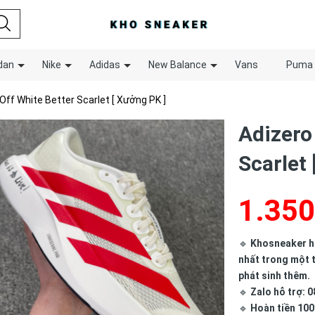
dan
Nike
Adidas
New Balance
Vans
Puma
Off White Better Scarlet [ Xưởng PK ]
Adizero
Scarlet 
1.350
🔹
Khosneaker hợ
nhất trong một t
phát sinh thêm.
🔹
Zalo hỗ trợ: 0
🔹
Hoàn tiền 100