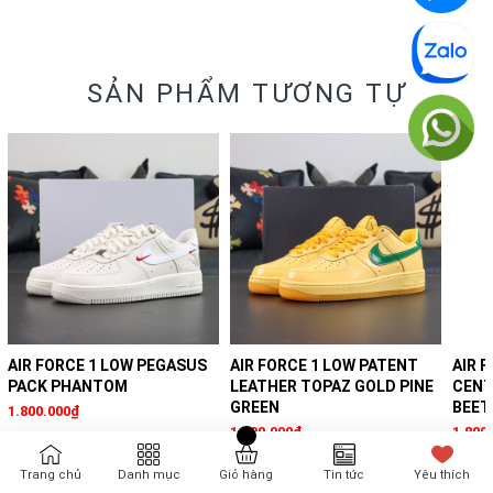
SẢN PHẨM TƯƠNG TỰ
AIR FORCE 1 LOW PEGASUS
AIR FORCE 1 LOW PATENT
AIR 
PACK PHANTOM
LEATHER TOPAZ GOLD PINE
CENT
GREEN
BEET
1.800.000₫
1.800.000₫
1.800
Trang chủ
Danh mục
Giỏ hàng
Tin tức
Yêu thích