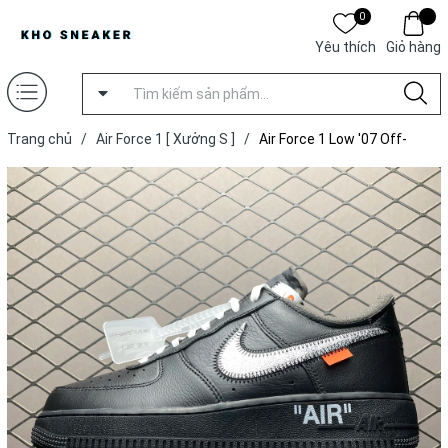
0
Yêu thích
Giỏ hàng
Trang chủ
/
Air Force 1 [ Xưởng S ]
/
Air Force 1 Low '07 Off-
White MoMA [ Xưởng S ]