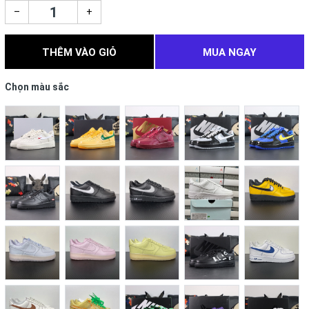
–
+
THÊM VÀO GIỎ
MUA NGAY
Chọn màu sắc