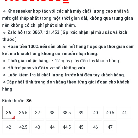
🔹
Khosneaker hợp tác với các nhà máy chất lượng cao nhất và
mức giá thấp nhất trong một thời gian dài, không qua trung gian
nên không có chi phí phát sinh thêm.
🔹
Zalo hỗ trợ: 0867.121.453 [ Gọi xác nhận lại màu sắc và kích
thước ]
🔹
Hoàn tiền 100% nếu sản phẩm hết hàng hoặc quá thời gian cam
kết mà khách hàng không còn muốn nhận hàng.
🔹
Thời gian nhận hàng:
7-12 ngày giày đến tay khách hàng
🔹
Hỗ trợ pass và đổi size nếu không vừa.
🔹
Luôn kiểm tra kĩ chất lượng trước khi đến tay khách hàng.
🔹C
ập nhật tình trạng đơn hàng theo từng giai đoạn cho khách
hàng
Kích thước:
36
36
36.5
37
38
38.5
39
40
40.5
41
42
42.5
43
44
44.5
45
46
47