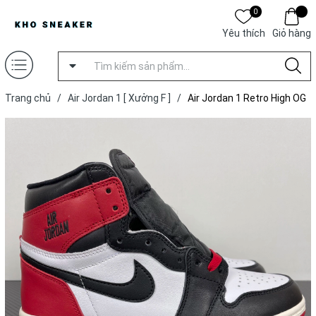
0
Yêu thích
Giỏ hàng
Trang chủ
/
Air Jordan 1 [ Xưởng F ]
/
Air Jordan 1 Retro High OG
'Black Toe' [ Xưởng F ]