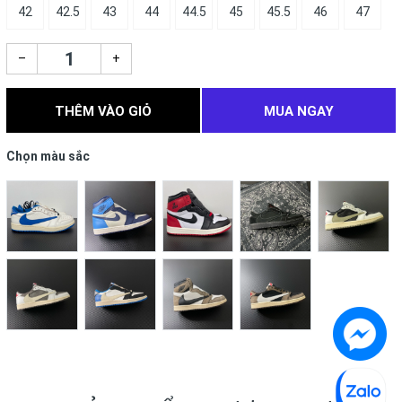
42
42.5
43
44
44.5
45
45.5
46
47
–
+
THÊM VÀO GIỎ
MUA NGAY
Chọn màu sắc