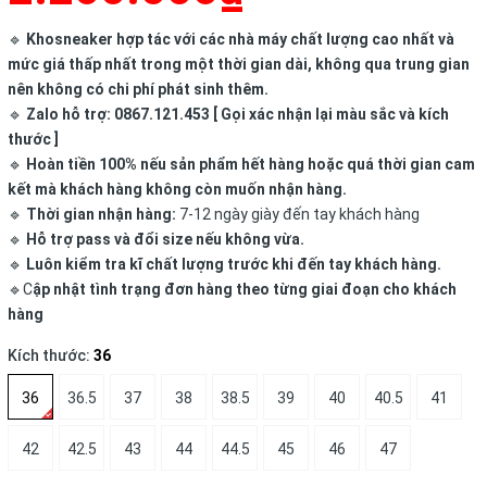
🔹
Khosneaker hợp tác với các nhà máy chất lượng cao nhất và
mức giá thấp nhất trong một thời gian dài, không qua trung gian
nên không có chi phí phát sinh thêm.
🔹
Zalo hỗ trợ: 0867.121.453 [ Gọi xác nhận lại màu sắc và kích
thước ]
🔹
Hoàn tiền 100% nếu sản phẩm hết hàng hoặc quá thời gian cam
kết mà khách hàng không còn muốn nhận hàng.
🔹
Thời gian nhận hàng:
7-12 ngày giày đến tay khách hàng
🔹
Hỗ trợ pass và đổi size nếu không vừa.
🔹
Luôn kiểm tra kĩ chất lượng trước khi đến tay khách hàng.
🔹C
ập nhật tình trạng đơn hàng theo từng giai đoạn cho khách
hàng
Kích thước:
36
36
36.5
37
38
38.5
39
40
40.5
41
42
42.5
43
44
44.5
45
46
47