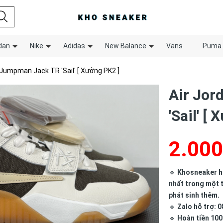
dan
Nike
Adidas
New Balance
Vans
Puma
 Jumpman Jack TR 'Sail' [ Xưởng PK2 ]
Air Jo
'Sail' [
2.000
🔹
Khosneaker hợ
nhất trong một t
phát sinh thêm.
🔹
Zalo hỗ trợ: 0
🔹
Hoàn tiền 100