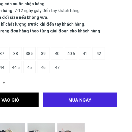
ng còn muốn nhận hàng.
n hàng:
7-12 ngày giày đến tay khách hàng
à đổi size nếu không vừa.
 kĩ chất lượng trước khi đến tay khách hàng.
 trạng đơn hàng theo từng giai đoạn cho khách hàng
37
38
38.5
39
40
40.5
41
42
44
44.5
45
46
47
+
 VÀO GIỎ
MUA NGAY