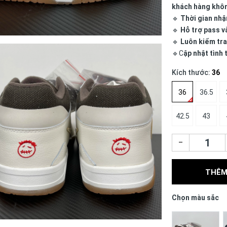
khách hàng khô
🔹
Thời gian nhậ
🔹
Hỗ trợ pass v
🔹
Luôn kiểm tra
🔹C
ập nhật tình
Kích thước:
36
36
36.5
42.5
43
–
THÊM
Chọn màu sắc