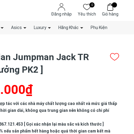
0
Đăng nhập
Yêu thích
Giỏ hàng
Asics
Luxury
Hãng Khác
Phụ Kiện
rdan Jumpman Jack TR
 Xưởng PK2 ]
.000₫
p tác với các nhà máy chất lượng cao nhất và mức giá thấp
hời gian dài, không qua trung gian nên không có chi phí
867.121.453 [ Gọi xác nhận lại màu sắc và kích thước ]
% nếu sản phẩm hết hàng hoặc quá thời gian cam kết mà