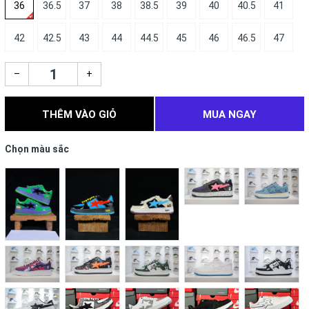
36
36.5
37
38
38.5
39
40
40.5
41
42
42.5
43
44
44.5
45
46
46.5
47
–
+
THÊM VÀO GIỎ
MUA NGAY
Chọn màu sắc