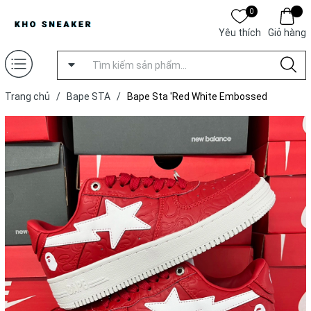
0
Yêu thích
Giỏ hàng
Trang chủ
/
Bape STA
/
Bape Sta 'Red White Embossed
Swoosh' [ Xưởng C ]