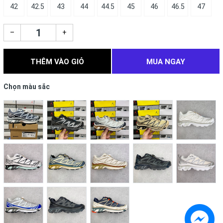
42
42.5
43
44
44.5
45
46
46.5
47
–
+
THÊM VÀO GIỎ
MUA NGAY
Chọn màu sắc