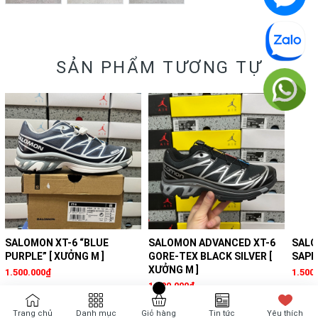
SẢN PHẨM TƯƠNG TỰ
SALOMON XT-6 “BLUE
SALOMON ADVANCED XT-6
SALO
PURPLE” [ XƯỞNG M ]
GORE-TEX BLACK SILVER [
SAPPH
XƯỞNG M ]
1.500.000₫
1.500
1.500.000₫
Trang chủ
Danh mục
Giỏ hàng
Tin tức
Yêu thích