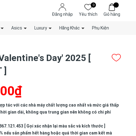
0
Đăng nhập
Yêu thích
Giỏ hàng
Asics
Luxury
Hãng Khác
Phụ Kiện
Valentine's Day' 2025 [
 ]
000₫
p tác với các nhà máy chất lượng cao nhất và mức giá thấp
hời gian dài, không qua trung gian nên không có chi phí
867.121.453 [ Gọi xác nhận lại màu sắc và kích thước ]
% nếu sản phẩm hết hàng hoặc quá thời gian cam kết mà