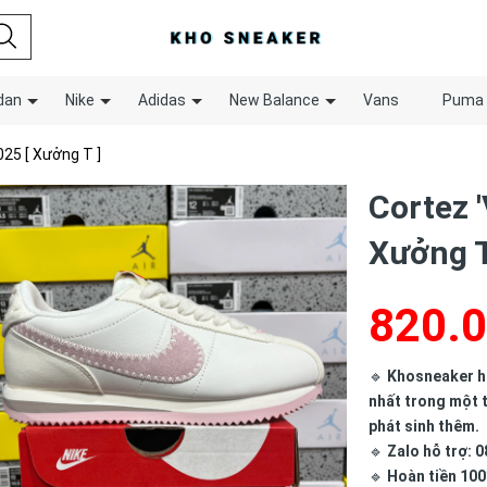
dan
Nike
Adidas
New Balance
Vans
Puma
025 [ Xưởng T ]
Cortez '
Xưởng T
820.
🔹
Khosneaker hợ
nhất trong một t
phát sinh thêm.
🔹
Zalo hỗ trợ: 0
🔹
Hoàn tiền 100