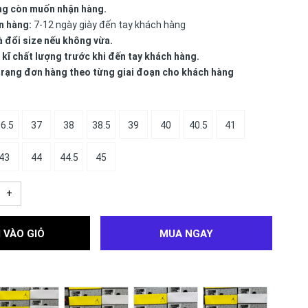
ng còn muốn nhận hàng.
n hàng:
7-12 ngày giày đến tay khách hàng
à đổi size nếu không vừa.
 kĩ chất lượng trước khi đến tay khách hàng.
 trạng đơn hàng theo từng giai đoạn cho khách hàng
6.5
37
38
38.5
39
40
40.5
41
43
44
44.5
45
+
 VÀO GIỎ
MUA NGAY