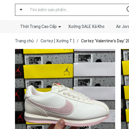
Thời Trang Cao Cấp
Xưởng SALE Xả Kho
Air Jor
Trang chủ
/
Cortez [ Xưởng T ]
/
Cortez 'Valentine's Day' 2