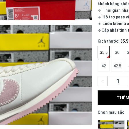
khách hàng khô
🔹
Thời gian nhậ
🔹
Hỗ trợ pass v
🔹
Luôn kiểm tra
🔹C
ập nhật tình
Kích thước:
35.5
35.5
36
3
42
42.5
–
THÊM
Chọn màu sắc