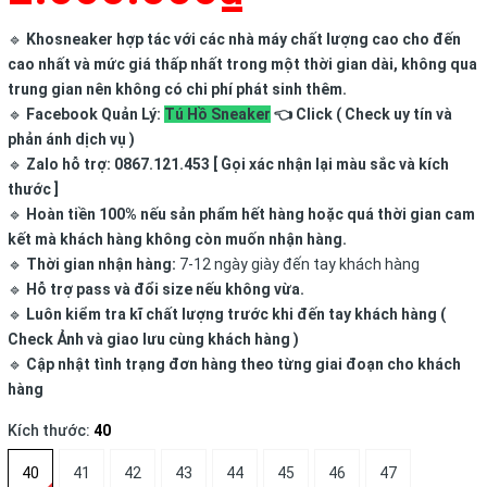
🔹
Khosneaker hợp tác với các nhà máy chất lượng cao cho đến
cao nhất và mức giá thấp nhất trong một thời gian dài, không qua
trung gian nên không có chi phí phát sinh thêm.
🔹
Facebook Quản Lý:
Tú Hồ Sneaker
👈 Click ( Check uy tín và
phản ánh dịch vụ )
🔹
Zalo hỗ trợ: 0867.121.453 [ Gọi xác nhận lại màu sắc và kích
thước ]
🔹
Hoàn tiền 100% nếu sản phẩm hết hàng hoặc quá thời gian cam
kết mà khách hàng không còn muốn nhận hàng.
🔹
Thời gian nhận hàng:
7-12 ngày giày đến tay khách hàng
🔹
Hỗ trợ pass và đổi size nếu không vừa.
🔹
Luôn kiểm tra kĩ chất lượng trước khi đến tay khách hàng (
Check Ảnh và giao lưu cùng khách hàng )
🔹
Cập nhật tình trạng đơn hàng theo từng giai đoạn cho khách
hàng
Kích thước:
40
40
41
42
43
44
45
46
47