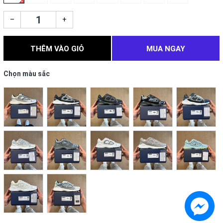
–
+
THÊM VÀO GIỎ
MUA NGAY
Chọn màu sắc