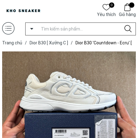
0
Yêu thích
Giỏ hàng
Trang chủ
/
Dior B30 [ Xưởng C ]
/
Dior B30 'Countdown - Ecru' [
Xưởng C ]