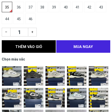
35
36
37
38
39
40
41
42
43
44
45
46
–
+
THÊM VÀO GIỎ
MUA NGAY
Chọn màu sắc