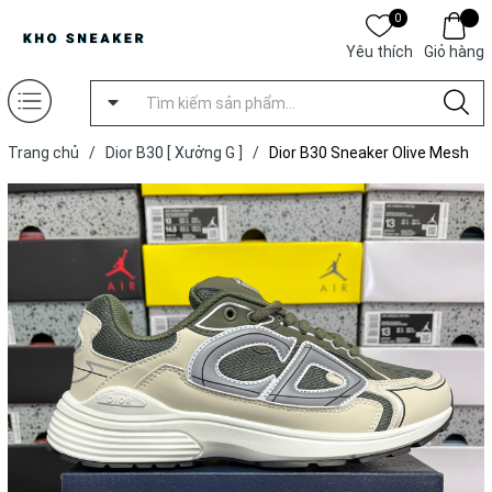
0
Yêu thích
Giỏ hàng
Trang chủ
/
Dior B30 [ Xưởng G ]
/
Dior B30 Sneaker Olive Mesh
and Cream Technical Fabric [ Xưởng G ]