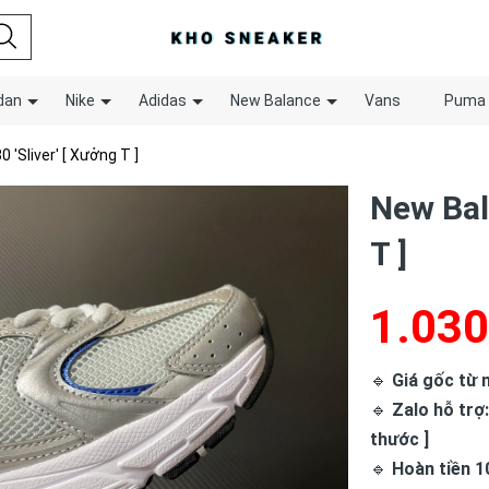
dan
Nike
Adidas
New Balance
Vans
Puma
 'Sliver' [ Xưởng T ]
New Bal
T ]
1.030
🔹
Giá gốc từ n
🔹
Zalo hỗ trợ:
thước ]
🔹
Hoàn tiền 1