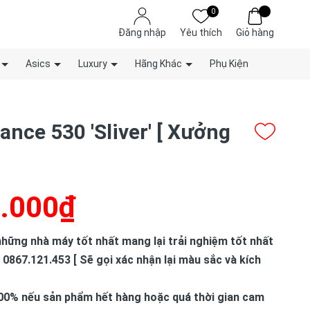
0
Đăng nhập
Yêu thích
Giỏ hàng
Asics
Luxury
Hãng Khác
Phụ Kiện
ance 530 'Sliver' [ Xưởng
.000₫
hững nhà máy tốt nhất mang lại trải nghiệm tốt nhất
 0867.121.453 [ Sẽ gọi xác nhận lại màu sắc và kích
00% nếu sản phẩm hết hàng hoặc quá thời gian cam