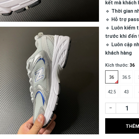
kết mà khách 
🔹
Thời gian n
🔹
Hỗ trợ pass
🔹
Luôn kiểm t
trước khi đến 
🔹
Luôn cập nh
khách hàng
Kích thước:
36
36
36.5
42.5
43
–
THÊM