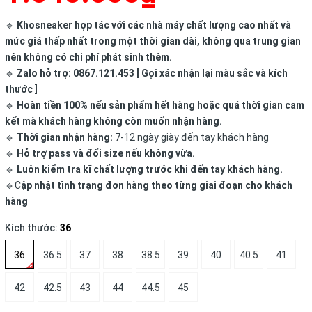
🔹
Khosneaker hợp tác với các nhà máy chất lượng cao nhất và
mức giá thấp nhất trong một thời gian dài, không qua trung gian
nên không có chi phí phát sinh thêm.
🔹
Zalo hỗ trợ: 0867.121.453 [ Gọi xác nhận lại màu sắc và kích
thước ]
🔹
Hoàn tiền 100% nếu sản phẩm hết hàng hoặc quá thời gian cam
kết mà khách hàng không còn muốn nhận hàng.
🔹
Thời gian nhận hàng:
7-12 ngày giày đến tay khách hàng
🔹
Hỗ trợ pass và đổi size nếu không vừa.
🔹
Luôn kiểm tra kĩ chất lượng trước khi đến tay khách hàng.
🔹C
ập nhật tình trạng đơn hàng theo từng giai đoạn cho khách
hàng
Kích thước:
36
36
36.5
37
38
38.5
39
40
40.5
41
42
42.5
43
44
44.5
45