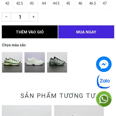
42
42.5
43
44
44.5
45
46
46.5
47
–
+
THÊM VÀO GIỎ
MUA NGAY
Chọn màu sắc
SẢN PHẨM TƯƠNG TỰ