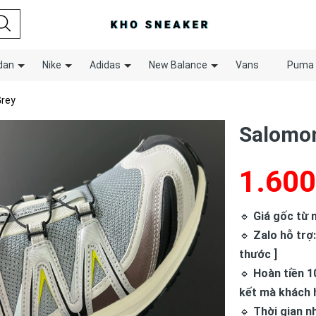
dan
Nike
Adidas
New Balance
Vans
Puma
Grey
Salomon
1.600
🔹
Giá gốc từ n
🔹
Zalo hỗ trợ:
thước ]
🔹
Hoàn tiền 1
kết mà khách 
🔹
Thời gian n