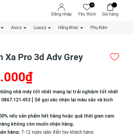
0
Đăng nhập
Yêu thích
Giỏ hàng
Asics
Luxury
Hãng Khác
Phụ Kiện
 Xa Pro 3d Adv Grey
.000₫
hững nhà máy tốt nhất mang lại trải nghiệm tốt nhất
 0867.121.453 [ Sẽ gọi xác nhận lại màu sắc và kích
00% nếu sản phẩm hết hàng hoặc quá thời gian cam
hàng không còn muốn nhận hàng.
hận hàng:
7-12 ngày giày đến tay khách hàng