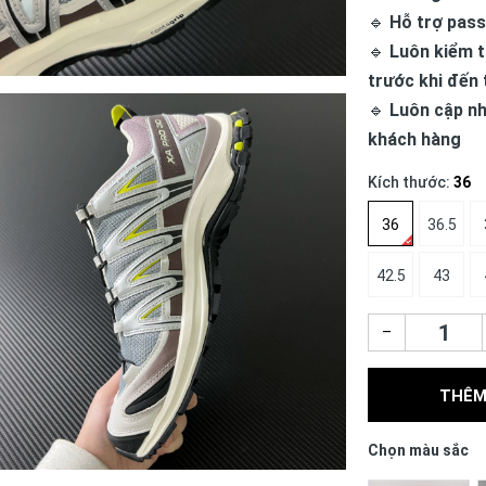
🔹
Hỗ trợ pass
🔹
Luôn kiểm t
trước khi đến 
🔹
Luôn cập nh
khách hàng
Kích thước:
36
36
36.5
42.5
43
–
THÊM
Chọn màu sắc