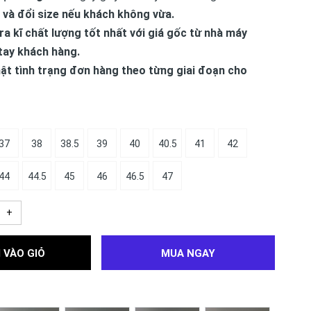
 và đổi size nếu khách không vừa.
ra kĩ chất lượng tốt nhất với giá gốc từ nhà máy
tay khách hàng.
ật tình trạng đơn hàng theo từng giai đoạn cho
37
38
38.5
39
40
40.5
41
42
44
44.5
45
46
46.5
47
+
 VÀO GIỎ
MUA NGAY