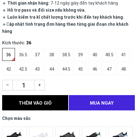
🔹
Thời gian nhận hàng:
7-12 ngày giày đến tay khách hàng
🔹
Hỗ trợ pass và đổi size nếu không vừa.
🔹
Luôn kiểm tra kĩ chất lượng trước khi đến tay khách hàng.
🔹C
ập nhật tình trạng đơn hàng theo từng giai đoạn cho khách
hàng
Kích thước:
36
36
36.5
37
38
38.5
39
40
40.5
41
42
42.5
43
44
44.5
45
46
47
48
–
+
THÊM VÀO GIỎ
MUA NGAY
Chọn màu sắc