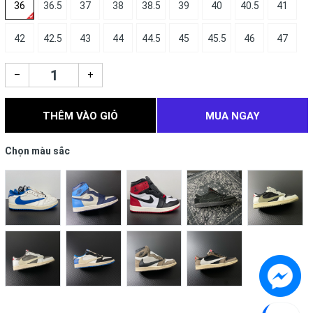
36
36.5
37
38
38.5
39
40
40.5
41
42
42.5
43
44
44.5
45
45.5
46
47
–
+
THÊM VÀO GIỎ
MUA NGAY
Chọn màu sắc