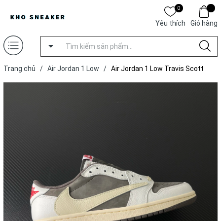
0
Yêu thích
Giỏ hàng
Trang chủ
/
Air Jordan 1 Low
/
Air Jordan 1 Low Travis Scott
‘Reverse Mocha’ [ Xưởng F ]