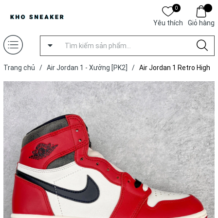
0
Yêu thích
Giỏ hàng
Trang chủ
/
Air Jordan 1 - Xưởng [PK2]
/
Air Jordan 1 Retro High
OG ‘Lost & Found’[ Xưởng PK2 ]