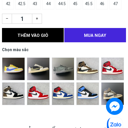
42
42.5
43
44
44.5
45
45.5
46
47
–
+
THÊM VÀO GIỎ
MUA NGAY
Chọn màu sắc