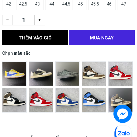
42
42.5
43
44
44.5
45
45.5
46
47
–
+
THÊM VÀO GIỎ
MUA NGAY
Chọn màu sắc