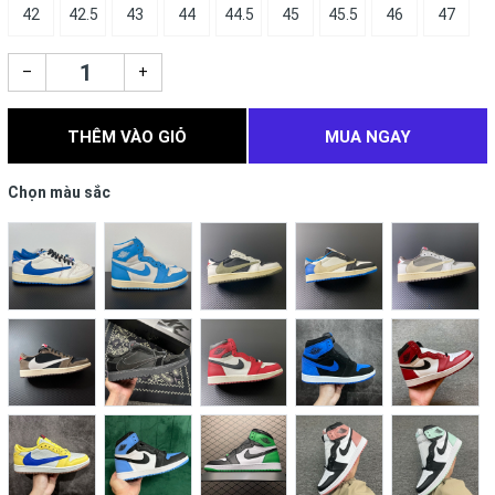
42
42.5
43
44
44.5
45
45.5
46
47
–
+
THÊM VÀO GIỎ
MUA NGAY
Chọn màu sắc