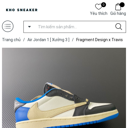
0
Yêu thích
Giỏ hàng
Trang chủ
/
Air Jordan 1 [ Xưởng 3 ]
/
Fragment Design x Travis
Scott x Air Jordan 1 Retro Low ‘Royal Blue’ [ Xưởng 3 ]