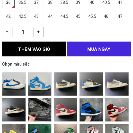
36
36.5
37
38
38.5
39
40
40.5
41
42
42.5
43
44
44.5
45
45.5
46
47
–
+
THÊM VÀO GIỎ
MUA NGAY
Chọn màu sắc