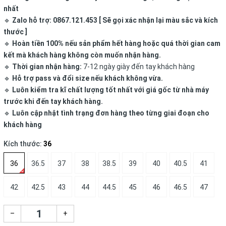
nhất
🔹
Zalo hỗ trợ: 0867.121.453 [ Sẽ gọi xác nhận lại màu sắc và kích
thước ]
🔹
Hoàn tiền 100% nếu sản phẩm hết hàng hoặc quá thời gian cam
kết mà khách hàng không còn muốn nhận hàng.
🔹
Thời gian nhận hàng:
7-12 ngày giày đến tay khách hàng
🔹
Hỗ trợ pass và đổi size nếu khách không vừa.
🔹
Luôn kiểm tra kĩ chất lượng tốt nhất với giá gốc từ nhà máy
trước khi đến tay khách hàng.
🔹
Luôn cập nhật tình trạng đơn hàng theo từng giai đoạn cho
khách hàng
Kích thước:
36
36
36.5
37
38
38.5
39
40
40.5
41
42
42.5
43
44
44.5
45
46
46.5
47
–
+