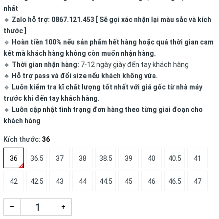
nhất
🔹
Zalo hỗ trợ: 0867.121.453 [ Sẽ gọi xác nhận lại màu sắc và kích
thước ]
🔹
Hoàn tiền 100% nếu sản phẩm hết hàng hoặc quá thời gian cam
kết mà khách hàng không còn muốn nhận hàng.
🔹
Thời gian nhận hàng:
7-12 ngày giày đến tay khách hàng
🔹
Hỗ trợ pass và đổi size nếu khách không vừa.
🔹
Luôn kiểm tra kĩ chất lượng tốt nhất với giá gốc từ nhà máy
trước khi đến tay khách hàng.
🔹
Luôn cập nhật tình trạng đơn hàng theo từng giai đoạn cho
khách hàng
Kích thước:
36
36
36.5
37
38
38.5
39
40
40.5
41
42
42.5
43
44
44.5
45
46
46.5
47
–
+