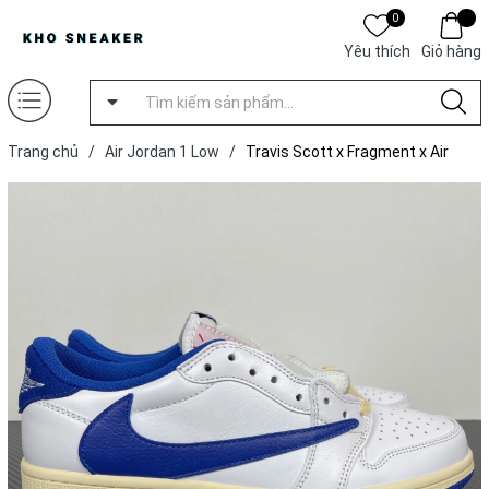
0
Yêu thích
Giỏ hàng
Trang chủ
/
Air Jordan 1 Low
/
Travis Scott x Fragment x Air
Jordan 1 Low OG 2025 [ Xưởng Q ]