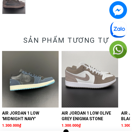
SẢN PHẨM TƯƠNG TỰ
AIR JORDAN 1 LOW
AIR JORDAN 1 LOW OLIVE
AIR 
'MIDNIGHT NAVY'
GREY ENIGMA STONE
BLAC
1.300.000₫
1.300.000₫
1.300