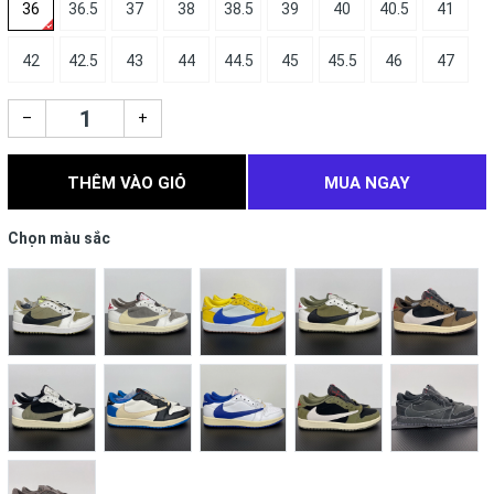
36
36.5
37
38
38.5
39
40
40.5
41
42
42.5
43
44
44.5
45
45.5
46
47
–
+
THÊM VÀO GIỎ
MUA NGAY
Chọn màu sắc