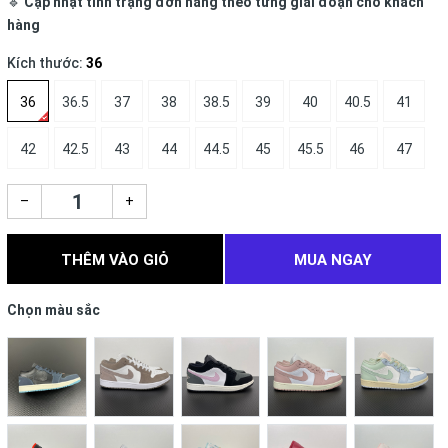
🔹
Cập nhật tình trạng đơn hàng theo từng giai đoạn cho khách
hàng
Kích thước:
36
36
36.5
37
38
38.5
39
40
40.5
41
42
42.5
43
44
44.5
45
45.5
46
47
–
+
THÊM VÀO GIỎ
MUA NGAY
Chọn màu sắc