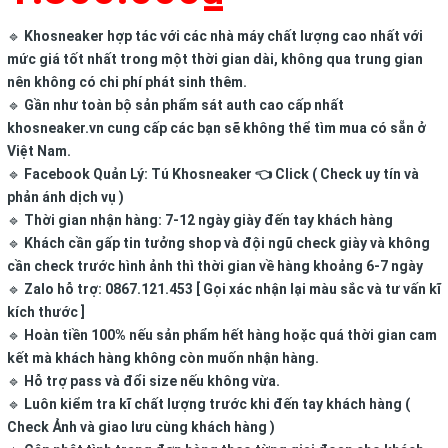
🔹
Khosneaker hợp tác với các nhà máy chất lượng cao nhất với
mức giá tốt nhất trong một thời gian dài, không qua trung gian
nên không có chi phí phát sinh thêm.
🔹
Gần như toàn bộ sản phẩm sát auth cao cấp nhất
khosneaker.vn cung cấp các bạn sẽ không thể tìm mua có sẵn ở
Việt Nam.
🔹
Facebook Quản Lý:
Tú Khosneaker
👈 Click ( Check uy tín và
phản ánh dịch vụ )
🔹
Thời gian nhận hàng:
7-12 ngày giày đến tay khách hàng
🔹
Khách cần gấp tin tưởng shop và đội ngũ check giày và không
cần check trước hình ảnh thì thời gian về hàng khoảng 6-7 ngày
🔹
Zalo hỗ trợ: 0867.121.453 [ Gọi xác nhận lại màu sắc và tư vấn kĩ
kích thước ]
🔹
Hoàn tiền 100% nếu sản phẩm hết hàng hoặc quá thời gian cam
kết mà khách hàng không còn muốn nhận hàng.
🔹
Hỗ trợ pass và đổi size nếu không vừa.
🔹
Luôn kiểm tra kĩ chất lượng trước khi đến tay khách hàng (
Check Ảnh và giao lưu cùng khách hàng )