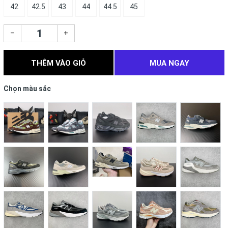
42
42.5
43
44
44.5
45
–
+
THÊM VÀO GIỎ
MUA NGAY
Chọn màu sắc