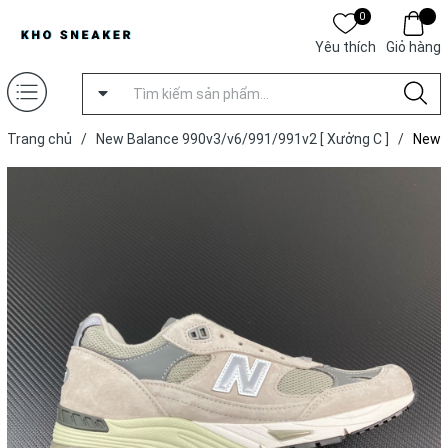
0
Yêu thích
Giỏ hàng
Trang chủ
/
New Balance 990v3/v6/991/991v2 [ Xưởng C ]
/
New
Balance 991 'Grey White' [ Xưởng C ]