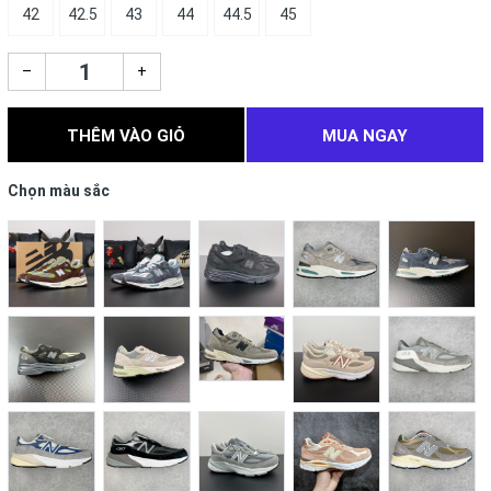
42
42.5
43
44
44.5
45
–
+
THÊM VÀO GIỎ
MUA NGAY
Chọn màu sắc