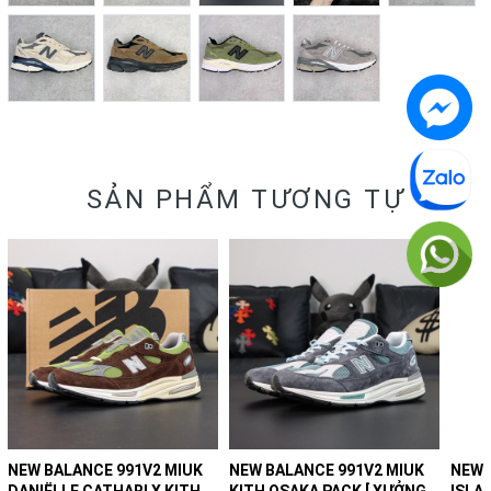
SẢN PHẨM TƯƠNG TỰ
NEW BALANCE 991V2 MIUK
NEW BALANCE 991V2 MIUK
NEW 