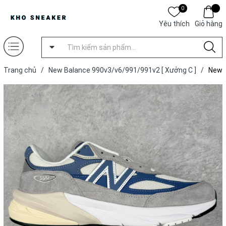
0
Yêu thích
Giỏ hàng
Trang chủ
/
New Balance 990v3/v6/991/991v2 [ Xưởng C ]
/
New
Balance Made in USA 990v6 'Grey Day' [ Xưởng C ]