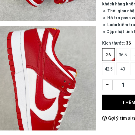
khách hàng khô
🔹
Thời gian nhậ
🔹
Hỗ trợ pass v
🔹
Luôn kiểm tra
🔹
Cập nhật tình
Kích thước:
36
36
36.5
42.5
43
–
THÊM
Gợi ý tìm siz