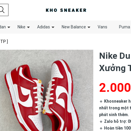
dan
Nike
Adidas
New Balance
Vans
Puma
 TP ]
Nike Du
Xưởng T
2.000
🔹
Khosneaker hợ
nhất trong một t
phát sinh thêm.
🔹
Zalo hỗ trợ: 0
🔹
Hoàn tiền 100