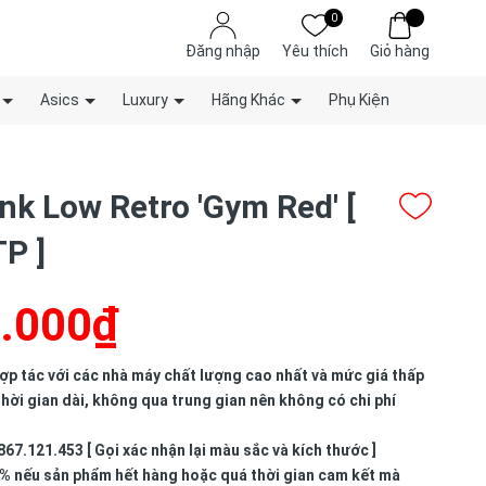
0
Đăng nhập
Yêu thích
Giỏ hàng
Asics
Luxury
Hãng Khác
Phụ Kiện
nk Low Retro 'Gym Red' [
P ]
.000₫
p tác với các nhà máy chất lượng cao nhất và mức giá thấp
hời gian dài, không qua trung gian nên không có chi phí
867.121.453 [ Gọi xác nhận lại màu sắc và kích thước ]
% nếu sản phẩm hết hàng hoặc quá thời gian cam kết mà