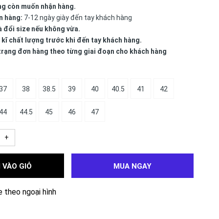
ng còn muốn nhận hàng.
n hàng:
7-12 ngày giày đến tay khách hàng
à đổi size nếu không vừa.
 kĩ chất lượng trước khi đến tay khách hàng.
 trạng đơn hàng theo từng giai đoạn cho khách hàng
37
38
38.5
39
40
40.5
41
42
44
44.5
45
46
47
+
 VÀO GIỎ
MUA NGAY
e theo ngoại hình