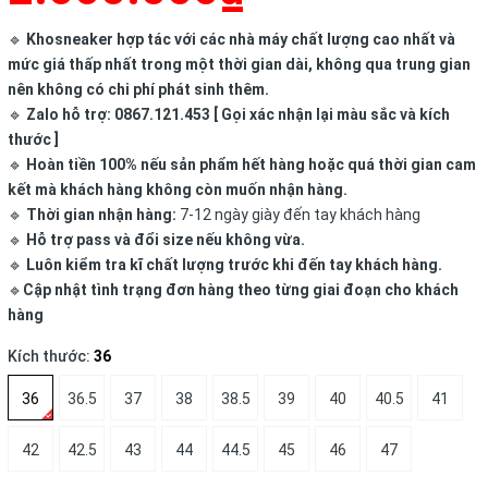
🔹
Khosneaker hợp tác với các nhà máy chất lượng cao nhất và
mức giá thấp nhất trong một thời gian dài, không qua trung gian
nên không có chi phí phát sinh thêm.
🔹
Zalo hỗ trợ: 0867.121.453 [ Gọi xác nhận lại màu sắc và kích
thước ]
🔹
Hoàn tiền 100% nếu sản phẩm hết hàng hoặc quá thời gian cam
kết mà khách hàng không còn muốn nhận hàng.
🔹
Thời gian nhận hàng:
7-12 ngày giày đến tay khách hàng
🔹
Hỗ trợ pass và đổi size nếu không vừa.
🔹
Luôn kiểm tra kĩ chất lượng trước khi đến tay khách hàng.
🔹
Cập nhật tình trạng đơn hàng theo từng giai đoạn cho khách
hàng
Kích thước:
36
36
36.5
37
38
38.5
39
40
40.5
41
42
42.5
43
44
44.5
45
46
47