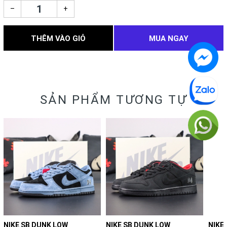
–
+
THÊM VÀO GIỎ
MUA NGAY
SẢN PHẨM TƯƠNG TỰ
NIKE SB DUNK LOW
NIKE SB DUNK LOW
NIKE