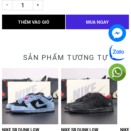
–
+
THÊM VÀO GIỎ
MUA NGAY
SẢN PHẨM TƯƠNG TỰ
NIKE SB DUNK LOW
NIKE SB DUNK LOW
NIKE