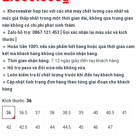
🔹
Khosneaker hợp tác với các nhà máy chất lượng cao nhất và
mức giá thấp nhất trong một thời gian dài, không qua trung gian
nên không có chi phí phát sinh thêm.
🔹
Zalo hỗ trợ: 0867.121.453 [ Gọi xác nhận lại màu sắc và kích
thước ]
🔹
Hoàn tiền 100% nếu sản phẩm hết hàng hoặc quá thời gian cam
kết mà khách hàng không còn muốn nhận hàng.
🔹
Thời gian nhận hàng:
7-12 ngày giày đến tay khách hàng
🔹
Hỗ trợ pass và đổi size nếu không vừa.
🔹
Luôn kiểm tra kĩ chất lượng trước khi đến tay khách hàng.
🔹
Cập nhật tình trạng đơn hàng theo từng giai đoạn cho khách
hàng
Kích thước:
36
36
36.5
37
38
38.5
39
40
40.5
41
42
42.5
43
44
44.5
45
46
47