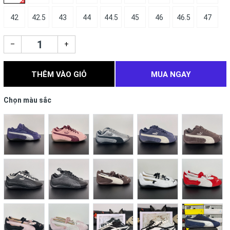
42
42.5
43
44
44.5
45
46
46.5
47
–
+
THÊM VÀO GIỎ
MUA NGAY
Chọn màu sắc