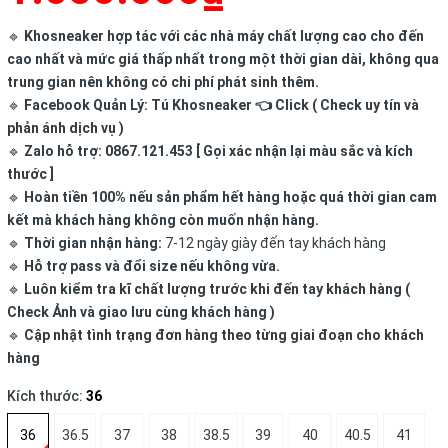
🔹
Khosneaker hợp tác với các nhà máy chất lượng cao cho đến
cao nhất và mức giá thấp nhất trong một thời gian dài, không qua
trung gian nên không có chi phí phát sinh thêm.
🔹
Facebook Quản Lý:
Tú Khosneaker
👈 Click ( Check uy tín và
phản ánh dịch vụ )
🔹
Zalo hỗ trợ: 0867.121.453 [ Gọi xác nhận lại màu sắc và kích
thước ]
🔹
Hoàn tiền 100% nếu sản phẩm hết hàng hoặc quá thời gian cam
kết mà khách hàng không còn muốn nhận hàng.
🔹
Thời gian nhận hàng:
7-12 ngày giày đến tay khách hàng
🔹
Hỗ trợ pass và đổi size nếu không vừa.
🔹
Luôn kiểm tra kĩ chất lượng trước khi đến tay khách hàng (
Check Ảnh và giao lưu cùng khách hàng )
🔹
Cập nhật tình trạng đơn hàng theo từng giai đoạn cho khách
hàng
Kích thước:
36
36
36.5
37
38
38.5
39
40
40.5
41