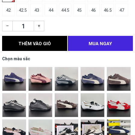
42
42.5
43
44
44.5
45
46
46.5
47
–
+
THÊM VÀO GIỎ
MUA NGAY
Chọn màu sắc