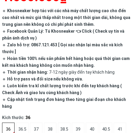
🔹
Khosneaker hợp tác với các nhà máy chất lượng cao cho đến
cao nhất và mức giá thấp nhất trong một thời gian dài, không qua
trung gian nên không có chi phí phát sinh thêm.
🔹
Facebook Quản Lý:
Tú Khosneaker
👈 Click ( Check uy tín và
phản ánh dịch vụ )
🔹
Zalo hỗ trợ: 0867.121.453 [ Gọi xác nhận lại màu sắc và kích
thước ]
🔹
Hoàn tiền 100% nếu sản phẩm hết hàng hoặc quá thời gian cam
kết mà khách hàng không còn muốn nhận hàng.
🔹
Thời gian nhận hàng:
7-12 ngày giày đến tay khách hàng
🔹
Hỗ trợ pass và đổi size nếu không vừa.
🔹
Luôn kiểm tra kĩ chất lượng trước khi đến tay khách hàng (
Check Ảnh và giao lưu cùng khách hàng )
🔹
Cập nhật tình trạng đơn hàng theo từng giai đoạn cho khách
hàng
Kích thước:
36
36
36.5
37
38
38.5
39
40
40.5
41