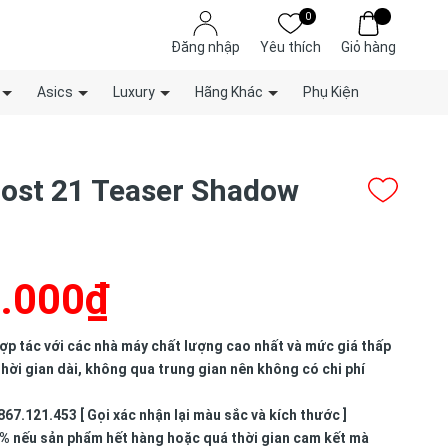
0
Đăng nhập
Yêu thích
Giỏ hàng
Asics
Luxury
Hãng Khác
Phụ Kiện
oost 21 Teaser Shadow
.000₫
p tác với các nhà máy chất lượng cao nhất và mức giá thấp
hời gian dài, không qua trung gian nên không có chi phí
867.121.453 [ Gọi xác nhận lại màu sắc và kích thước ]
% nếu sản phẩm hết hàng hoặc quá thời gian cam kết mà