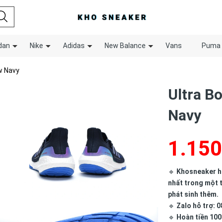
dan
Nike
Adidas
New Balance
Vans
Puma
w Navy
Ultra B
Navy
1.150
🔹
Khosneaker hợ
nhất trong một t
phát sinh thêm.
🔹
Zalo hỗ trợ: 0
🔹
Hoàn tiền 100