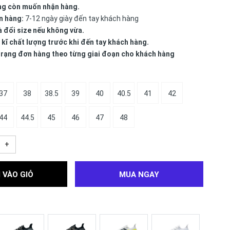
ng còn muốn nhận hàng.
n hàng:
7-12 ngày giày đến tay khách hàng
à đổi size nếu không vừa.
 kĩ chất lượng trước khi đến tay khách hàng.
 trạng đơn hàng theo từng giai đoạn cho khách hàng
37
38
38.5
39
40
40.5
41
42
44
44.5
45
46
47
48
+
 VÀO GIỎ
MUA NGAY