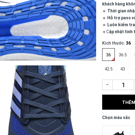
khách hàng khô
🔹
Thời gian nhậ
🔹
Hỗ trợ pass v
🔹
Luôn kiểm tra
🔹C
ập nhật tình
Kích thước:
36
36
36.5
42.5
43
–
THÊM
Chọn màu sắc