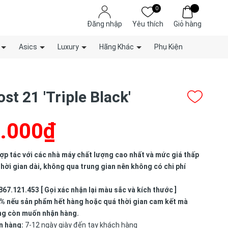
0
Đăng nhập
Yêu thích
Giỏ hàng
Asics
Luxury
Hãng Khác
Phụ Kiện
st 21 'Triple Black'
.000₫
p tác với các nhà máy chất lượng cao nhất và mức giá thấp
hời gian dài, không qua trung gian nên không có chi phí
867.121.453 [ Gọi xác nhận lại màu sắc và kích thước ]
% nếu sản phẩm hết hàng hoặc quá thời gian cam kết mà
ng còn muốn nhận hàng.
n hàng:
7-12 ngày giày đến tay khách hàng