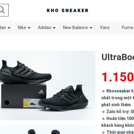
dan
Nike
Adidas
New Balance
Vans
Puma
UltraBoo
1.150
🔹
Khosneaker hợ
nhất trong một t
phát sinh thêm.
🔹
Zalo hỗ trợ: 0
🔹
Hoàn tiền 100
khách hàng khô
🔹
Thời gian nhậ