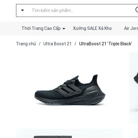
Thời Trang Cao Cấp
Xưởng SALE Xả Kho
Air Jor
Trang chủ
/
Ultra Boost 21
/
UltraBoost 21 'Triple Black'