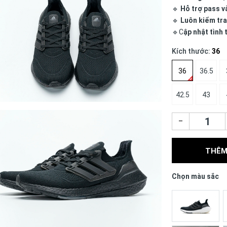
🔹
Hỗ trợ pass v
🔹
Luôn kiểm tra
🔹C
ập nhật tình
Kích thước:
36
36
36.5
42.5
43
–
THÊM
Chọn màu sắc