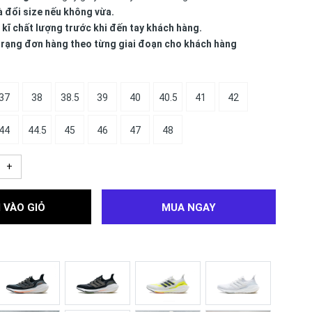
à đổi size nếu không vừa.
 kĩ chất lượng trước khi đến tay khách hàng.
 trạng đơn hàng theo từng giai đoạn cho khách hàng
37
38
38.5
39
40
40.5
41
42
44
44.5
45
46
47
48
+
 VÀO GIỎ
MUA NGAY