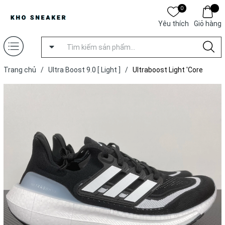
0
Yêu thích
Giỏ hàng
Trang chủ
/
Ultra Boost 9.0 [ Light ]
/
Ultraboost Light 'Core
Black'