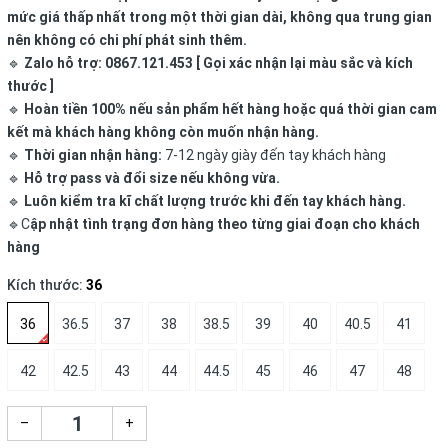
mức giá thấp nhất trong một thời gian dài, không qua trung gian
nên không có chi phí phát sinh thêm.
🔹
Zalo hỗ trợ: 0867.121.453 [ Gọi xác nhận lại màu sắc và kích
thước ]
🔹
Hoàn tiền 100% nếu sản phẩm hết hàng hoặc quá thời gian cam
kết mà khách hàng không còn muốn nhận hàng.
🔹
Thời gian nhận hàng:
7-12 ngày giày đến tay khách hàng
🔹
Hỗ trợ pass và đổi size nếu không vừa.
🔹
Luôn kiểm tra kĩ chất lượng trước khi đến tay khách hàng.
🔹C
ập nhật tình trạng đơn hàng theo từng giai đoạn cho khách
hàng
Kích thước:
36
36
36.5
37
38
38.5
39
40
40.5
41
42
42.5
43
44
44.5
45
46
47
48
–
+