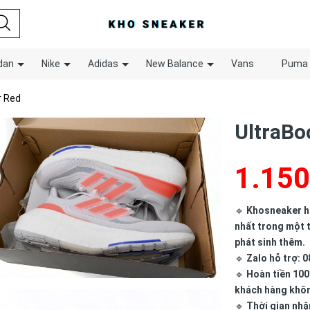
dan
Nike
Adidas
New Balance
Vans
Puma
r Red
UltraBo
1.150
🔹
Khosneaker hợ
nhất trong một t
phát sinh thêm.
🔹
Zalo hỗ trợ: 0
🔹
Hoàn tiền 100
khách hàng khô
🔹
Thời gian nhậ