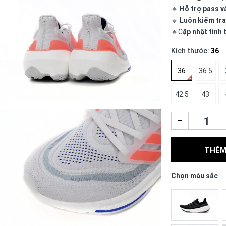
🔹
Hỗ trợ pass v
🔹
Luôn kiểm tra
🔹C
ập nhật tình
Kích thước:
36
36
36.5
42.5
43
–
THÊM
Chọn màu sắc