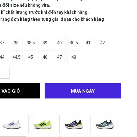
à đổi size nếu không vừa.
 kĩ chất lượng trước khi đến tay khách hàng.
 trạng đơn hàng theo từng giai đoạn cho khách hàng
37
38
38.5
39
40
40.5
41
42
44
44.5
45
46
47
48
+
 VÀO GIỎ
MUA NGAY