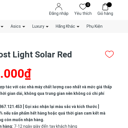
0
Đăng nhập
Yêu thích
Giỏ hàng
Asics
Luxury
Hãng Khác
Phụ Kiện
ost Light Solar Red
.000₫
p tác với các nhà máy chất lượng cao nhất và mức giá thấp
hời gian dài, không qua trung gian nên không có chi phí
867.121.453 [ Gọi xác nhận lại màu sắc và kích thước ]
% nếu sản phẩm hết hàng hoặc quá thời gian cam kết mà
ng còn muốn nhận hàng.
n hàng:
7-12 ngày giày đến tay khách hàng