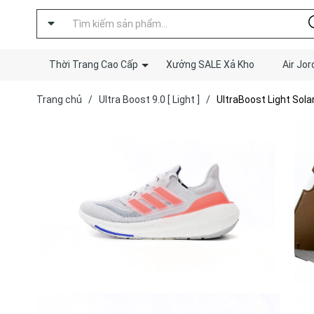
Thời Trang Cao Cấp
Xưởng SALE Xả Kho
Air Jor
Trang chủ
/
Ultra Boost 9.0 [ Light ]
/
UltraBoost Light Sola