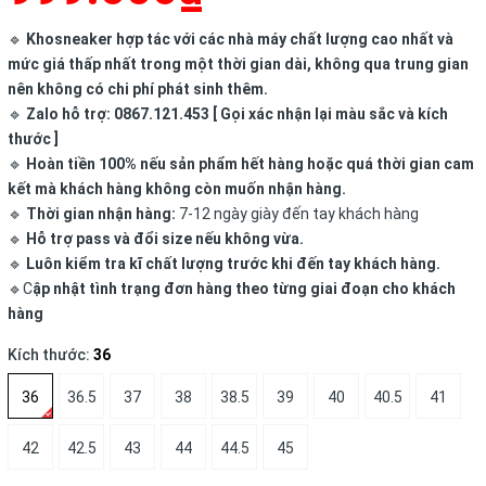
🔹
Khosneaker hợp tác với các nhà máy chất lượng cao nhất và
mức giá thấp nhất trong một thời gian dài, không qua trung gian
nên không có chi phí phát sinh thêm.
🔹
Zalo hỗ trợ: 0867.121.453 [ Gọi xác nhận lại màu sắc và kích
thước ]
🔹
Hoàn tiền 100% nếu sản phẩm hết hàng hoặc quá thời gian cam
kết mà khách hàng không còn muốn nhận hàng.
🔹
Thời gian nhận hàng:
7-12 ngày giày đến tay khách hàng
🔹
Hỗ trợ pass và đổi size nếu không vừa.
🔹
Luôn kiểm tra kĩ chất lượng trước khi đến tay khách hàng.
🔹C
ập nhật tình trạng đơn hàng theo từng giai đoạn cho khách
hàng
Kích thước:
36
36
36.5
37
38
38.5
39
40
40.5
41
42
42.5
43
44
44.5
45