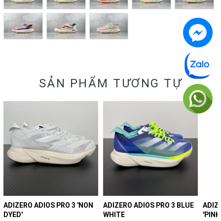
SẢN PHẨM TƯƠNG TỰ
ADIZERO ADIOS PRO 3 'NON
ADIZERO ADIOS PRO 3 BLUE
ADIZ
DYED'
WHITE
'PIN