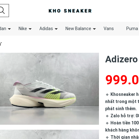
dan
Nike
Adidas
New Balance
Vans
Puma
'
Adizero 
999.
🔹
Khosneaker hợ
nhất trong một t
phát sinh thêm.
🔹
Zalo hỗ trợ: 0
🔹
Hoàn tiền 100
khách hàng khô
🔹
Thời gian nhậ