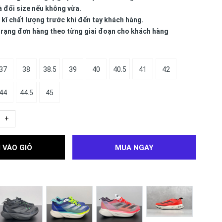
à đổi size nếu không vừa.
 kĩ chất lượng trước khi đến tay khách hàng.
 trạng đơn hàng theo từng giai đoạn cho khách hàng
37
38
38.5
39
40
40.5
41
42
44
44.5
45
+
 VÀO GIỎ
MUA NGAY