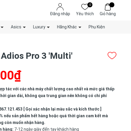
0
Đăng nhập
Yêu thích
Giỏ hàng
Asics
Luxury
Hãng Khác
Phụ Kiện
Adios Pro 3 'Multi'
000₫
p tác với các nhà máy chất lượng cao nhất và mức giá thấp
hời gian dài, không qua trung gian nên không có chi phí
867.121.453 [ Gọi xác nhận lại màu sắc và kích thước ]
% nếu sản phẩm hết hàng hoặc quá thời gian cam kết mà
ng còn muốn nhận hàng.
n hàng:
7-12 ngày giày đến tay khách hàng