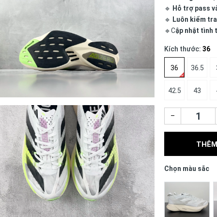
🔹
Hỗ trợ pass v
🔹
Luôn kiểm tra
🔹C
ập nhật tình
Kích thước:
36
36
36.5
42.5
43
–
THÊM
Chọn màu sắc