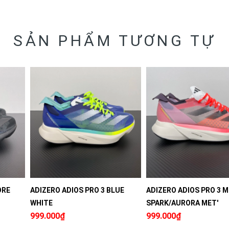
SẢN PHẨM TƯƠNG TỰ
ORE
ADIZERO ADIOS PRO 3 BLUE
ADIZERO ADIOS PRO 3 M 
WHITE
SPARK/AURORA MET'
999.000₫
999.000₫