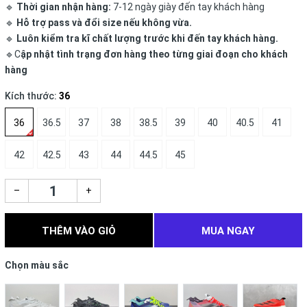
🔹
Thời gian nhận hàng:
7-12 ngày giày đến tay khách hàng
🔹
Hỗ trợ pass và đổi size nếu không vừa.
🔹
Luôn kiểm tra kĩ chất lượng trước khi đến tay khách hàng.
🔹C
ập nhật tình trạng đơn hàng theo từng giai đoạn cho khách
hàng
Kích thước:
36
36
36.5
37
38
38.5
39
40
40.5
41
42
42.5
43
44
44.5
45
–
+
THÊM VÀO GIỎ
MUA NGAY
Chọn màu sắc