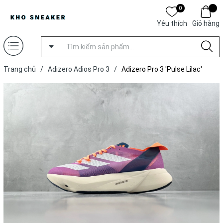
0
Yêu thích
Giỏ hàng
Trang chủ
/
Adizero Adios Pro 3
/
Adizero Pro 3 'Pulse Lilac'