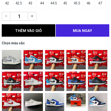
42
42.5
43
44
44.5
45
45.5
46
47
–
+
THÊM VÀO GIỎ
MUA NGAY
Chọn màu sắc