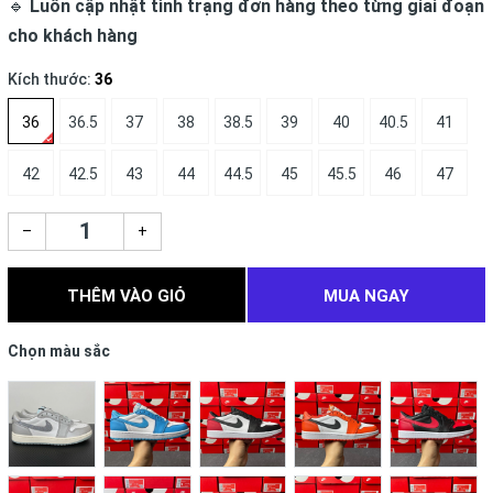
🔹
Luôn cập nhật tình trạng đơn hàng theo từng giai đoạn
cho khách hàng
Kích thước:
36
36
36.5
37
38
38.5
39
40
40.5
41
42
42.5
43
44
44.5
45
45.5
46
47
–
+
THÊM VÀO GIỎ
MUA NGAY
Chọn màu sắc