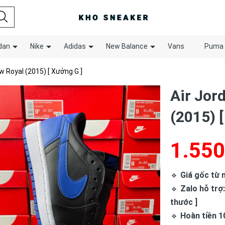
dan
Nike
Adidas
New Balance
Vans
Puma
w Royal (2015) [ Xưởng G ]
Air Jor
(2015) 
1.550
🔹
Giá gốc từ n
🔹
Zalo hỗ trợ:
thước ]
🔹
Hoàn tiền 1