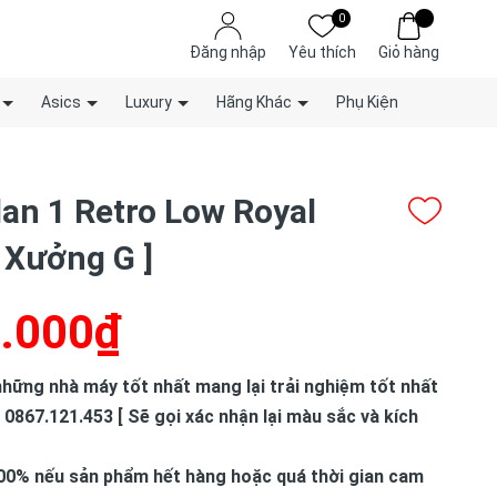
0
Đăng nhập
Yêu thích
Giỏ hàng
Asics
Luxury
Hãng Khác
Phụ Kiện
dan 1 Retro Low Royal
[ Xưởng G ]
.000₫
hững nhà máy tốt nhất mang lại trải nghiệm tốt nhất
 0867.121.453 [ Sẽ gọi xác nhận lại màu sắc và kích
00% nếu sản phẩm hết hàng hoặc quá thời gian cam