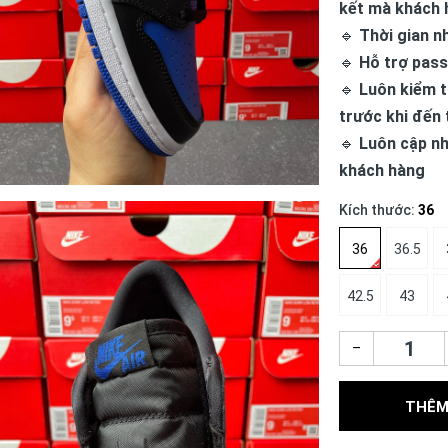
kết mà khách 
🔹
Thời gian n
🔹
Hỗ trợ pass
🔹
Luôn kiểm t
trước khi đến 
🔹
Luôn cập nh
khách hàng
Kích thước:
36
36
36.5
42.5
43
–
THÊM