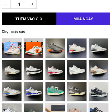
–
+
THÊM VÀO GIỎ
MUA NGAY
Chọn màu sắc