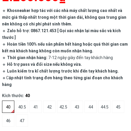
🔹
Khosneaker hợp tác với các nhà máy chất lượng cao nhất và
mức giá thấp nhất trong một thời gian dài, không qua trung gian
nên không có chi phí phát sinh thêm.
🔹
Zalo hỗ trợ: 0867.121.453 [ Gọi xác nhận lại màu sắc và kích
thước ]
🔹
Hoàn tiền 100% nếu sản phẩm hết hàng hoặc quá thời gian cam
kết mà khách hàng không còn muốn nhận hàng.
🔹
Thời gian nhận hàng:
7-12 ngày giày đến tay khách hàng
🔹
Hỗ trợ pass và đổi size nếu không vừa.
🔹
Luôn kiểm tra kĩ chất lượng trước khi đến tay khách hàng.
🔹C
ập nhật tình trạng đơn hàng theo từng giai đoạn cho khách
hàng
Kích thước:
40
40
40.5
41
42
42.5
43
44
44.5
45
46
47