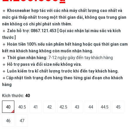
🔹
Khosneaker hợp tác với các nhà máy chất lượng cao nhất và
mức giá thấp nhất trong một thời gian dài, không qua trung gian
nên không có chi phí phát sinh thêm.
🔹
Zalo hỗ trợ: 0867.121.453 [ Gọi xác nhận lại màu sắc và kích
thước ]
🔹
Hoàn tiền 100% nếu sản phẩm hết hàng hoặc quá thời gian cam
kết mà khách hàng không còn muốn nhận hàng.
🔹
Thời gian nhận hàng:
7-12 ngày giày đến tay khách hàng
🔹
Hỗ trợ pass và đổi size nếu không vừa.
🔹
Luôn kiểm tra kĩ chất lượng trước khi đến tay khách hàng.
🔹C
ập nhật tình trạng đơn hàng theo từng giai đoạn cho khách
hàng
Kích thước:
40
40
40.5
41
42
42.5
43
44
44.5
45
46
47