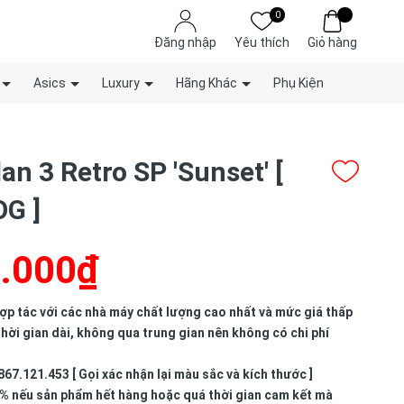
0
Đăng nhập
Yêu thích
Giỏ hàng
Asics
Luxury
Hãng Khác
Phụ Kiện
an 3 Retro SP 'Sunset' [
G ]
.000₫
p tác với các nhà máy chất lượng cao nhất và mức giá thấp
hời gian dài, không qua trung gian nên không có chi phí
867.121.453 [ Gọi xác nhận lại màu sắc và kích thước ]
% nếu sản phẩm hết hàng hoặc quá thời gian cam kết mà