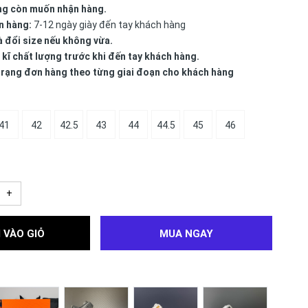
ng còn muốn nhận hàng.
n hàng:
7-12 ngày giày đến tay khách hàng
à đổi size nếu không vừa.
 kĩ chất lượng trước khi đến tay khách hàng.
 trạng đơn hàng theo từng giai đoạn cho khách hàng
41
42
42.5
43
44
44.5
45
46
+
 VÀO GIỎ
MUA NGAY