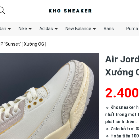
dan
Nike
Adidas
New Balance
Vans
Puma
SP 'Sunset' [ Xưởng OG ]
Air Jord
Xưởng O
2.400
🔹
Khosneaker hợ
nhất trong một t
phát sinh thêm.
🔹
Zalo hỗ trợ: 0
🔹
Hoàn tiền 100