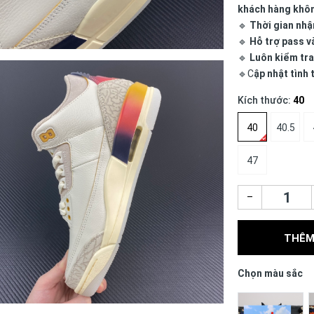
khách hàng khô
🔹
Thời gian nhậ
🔹
Hỗ trợ pass v
🔹
Luôn kiểm tra
🔹C
ập nhật tình
Kích thước:
40
40
40.5
47
–
THÊM
Chọn màu sắc